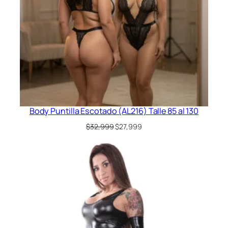
Body Puntilla Escotado (AL216) Talle 85 al 130
El
El
$
32,999
$
27,999
precio
precio
original
actual
era:
es:
$32,999.
$27,999.