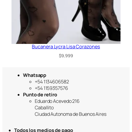
Bucanera Lycra Lisa Corazones
$
9,999
Whatsapp
+54 1134606582
+54 1159357576
Punto de retiro
Eduardo Acevedo 216
Caballito
Ciudad Autonoma de Buenos Aires
Todos los medios de pago