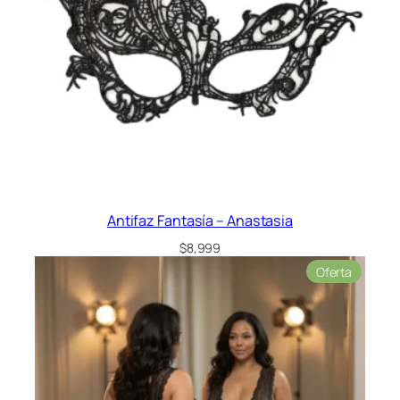
Antifaz Fantasía – Anastasia
$
8,999
Product
Oferta
en
oferta