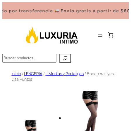
por transferencia
Envío gratis a partir de $60000
Buscar
Saltar
Inicio
/
LENCERIA
/
– Medias y Portaligas
/ Bucanera Lycra
Lisa Puntos
al
contenido