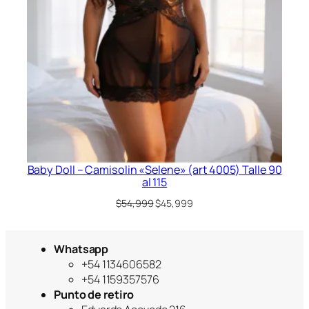
Baby Doll – Camisolin «Selene» (art 4005) Talle 90
al 115
El
El
$
54,999
$
45,999
precio
precio
original
actual
era:
es:
Whatsapp
$54,999.
$45,999.
+54 1134606582
+54 1159357576
Punto de retiro