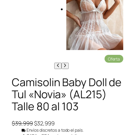
P
Oferta
r
o
d
Camisolin Baby Doll de
u
c
Tul «Novia» (AL215)
t
o
Talle 80 al 103
e
n
o
f
E
E
$
39,999
$
32,999
e
l
l
Envíos discretos a todo el país.
r