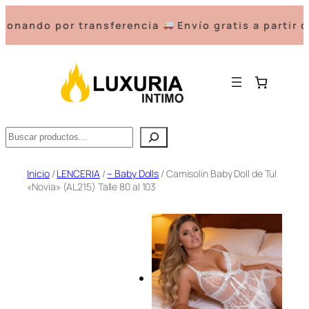
o por transferencia
Envío gratis a partir de $60
Buscar
Saltar
Inicio
/
LENCERIA
/
– Baby Dolls
/ Camisolin Baby Doll de Tul
«Novia» (AL215) Talle 80 al 103
al
contenido