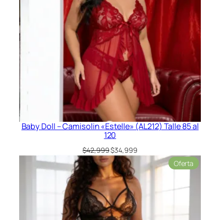
Baby Doll – Camisolin «Estelle» (AL212) Talle 85 al
120
El
El
$
42,999
$
34,999
precio
precio
Product
Oferta
original
actual
en
era:
es:
oferta
$42,999.
$34,999.