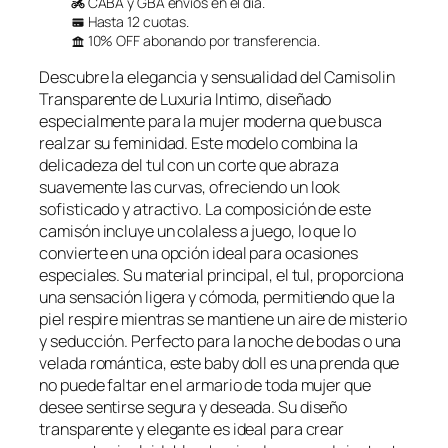
CABA y GBA envíos en el día.
p
p
t
Hasta 12 cuotas.
a
r
r
10% OFF abonando por transferencia.
e
e
Descubre la elegancia y sensualidad del Camisolin
c
c
Transparente de Luxuria Intimo, diseñado
i
i
especialmente para la mujer moderna que busca
o
o
realzar su feminidad. Este modelo combina la
o
a
delicadeza del tul con un corte que abraza
r
c
suavemente las curvas, ofreciendo un look
i
t
sofisticado y atractivo. La composición de este
camisón incluye un colaless a juego, lo que lo
g
u
convierte en una opción ideal para ocasiones
i
a
especiales. Su material principal, el tul, proporciona
n
l
una sensación ligera y cómoda, permitiendo que la
a
e
piel respire mientras se mantiene un aire de misterio
l
s
y seducción. Perfecto para la noche de bodas o una
e
:
velada romántica, este baby doll es una prenda que
r
$
no puede faltar en el armario de toda mujer que
desee sentirse segura y deseada. Su diseño
a
3
transparente y elegante es ideal para crear
:
2