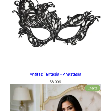
Antifaz Fantasía – Anastasia
$
8,999
Product
Oferta
en
oferta