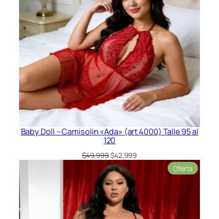
Baby Doll – Camisolin «Ada» (art 4000) Talle 95 al
120
El
El
$
49,999
$
42,999
precio
precio
Product
Oferta
original
actual
en
era:
es:
oferta
$49,999.
$42,999.