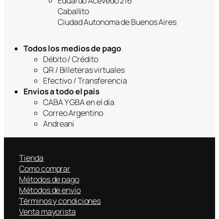
Eduardo Acevedo 216
Caballito
Ciudad Autonoma de Buenos Aires
Todos los medios de pago
Débito / Crédito
QR / Billeteras virtuales
Efectivo / Transferencia
Envios a todo el pais
CABA Y GBA en el día
Correo Argentino
Andreani
Tienda
Como comprar
Métodos de pago
Métodos de envío
Términos y condiciones
Venta mayorista