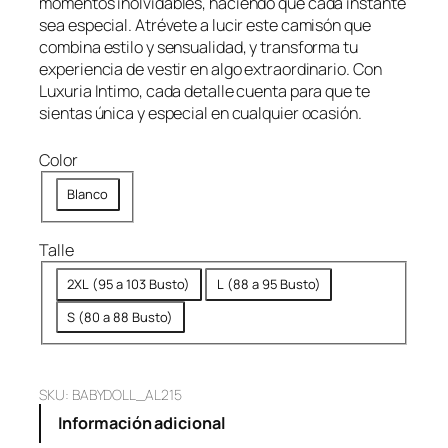
momentos inolvidables, haciendo que cada instante
$
,
sea especial. Atrévete a lucir este camisón que
3
9
combina estilo y sensualidad, y transforma tu
9
9
experiencia de vestir en algo extraordinario. Con
,
9
Luxuria Intimo, cada detalle cuenta para que te
9
.
sientas única y especial en cualquier ocasión.
9
Color
9
.
Blanco
Talle
2XL (95 a 103 Busto)
L (88 a 95 Busto)
S (80 a 88 Busto)
SKU:
BABYDOLL_AL215
Información adicional